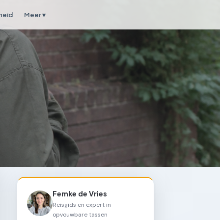
heid
Meer ▾
Femke de Vries
Reisgids en expert in
opvouwbare tassen