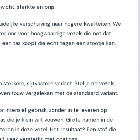
icht, sterkte en prijs.
idelijke verschuiving naar hogere kwaliteiten. We
ter ons voor hoogwaardige vezels die net dat
26 een tas koopt die echt tegen een stootje kan,
 sterkere, slijtvastere variant. Stel je de vezels
weven touw vergeleken met de standaard variant.
r intensief gebruik, zonder in te leveren op
 tas die je klein wilt vouwen. Grote namen in de
esteren in deze vezel. Het resultaat? Een stof die
lf, vaak versterkt met coatings.