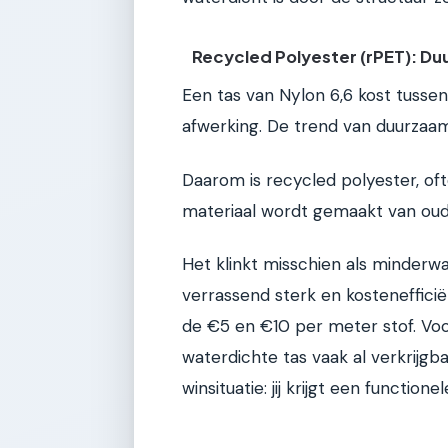
Recycled Polyester (rPET): Du
Een tas van Nylon 6,6 kost tusse
afwerking. De trend van duurzaam
Daarom is recycled polyester, of
materiaal wordt gemaakt van oude
Het klinkt misschien als minderwa
verrassend sterk en kostenefficiën
de €5 en €10 per meter stof. Voo
waterdichte tas vaak al verkrijgb
winsituatie: jij krijgt een function