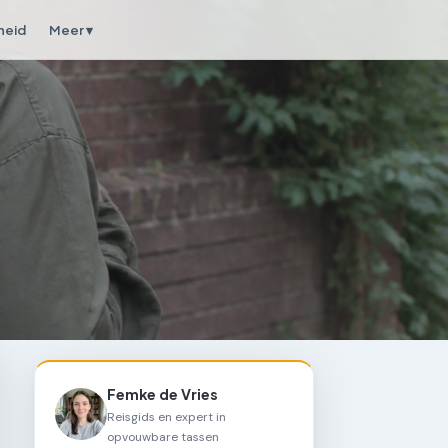
heid
Meer ▾
Femke de Vries
Reisgids en expert in
opvouwbare tassen