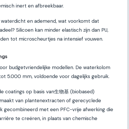
emisch inert en afbreekbaar.
ijn waterdicht en ademend, wat voorkomt dat
adeel? Silicoen kan minder elastisch zijn dan PU,
iden tot microscheurtjes na intensief vouwen.
ings
voor budgetvriendelijke modellen. De waterkolom
tot 5.000 mm, voldoende voor dagelijks gebruik.
n de coatings op basis van生物基 (biobased)
emaakt van plantenextracten of gerecyclede
aak gecombineerd met een PFC-vrije afwerking die
rrière te creëren, in plaats van chemische