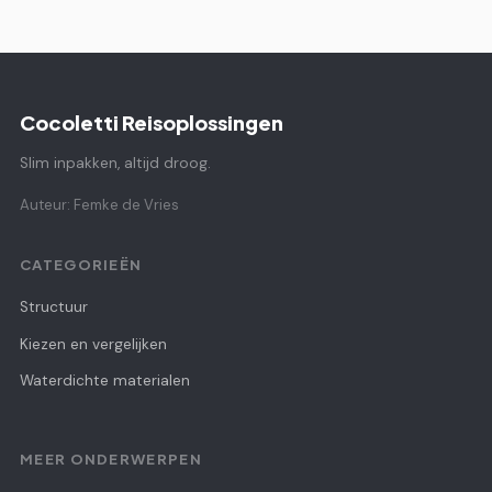
Cocoletti Reisoplossingen
Slim inpakken, altijd droog.
Auteur: Femke de Vries
CATEGORIEËN
Structuur
Kiezen en vergelijken
Waterdichte materialen
MEER ONDERWERPEN