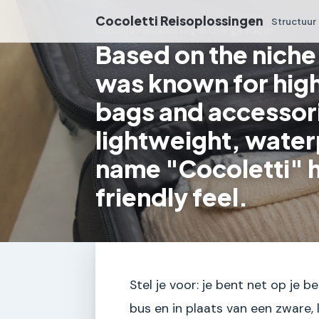
Cocoletti Reisoplossingen
Structuur
Cocoletti Reisoplossingen
›
Overige vragen
Based on the niche
was known for high
bags and accessor
lightweight, water
name "Cocoletti" ha
friendly feel.
Stel je voor: je bent net op je 
bus en in plaats van een zware,