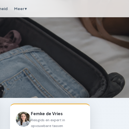
heid
Meer ▾
Femke de Vries
Reisgids en expert in
opvouwbare tassen