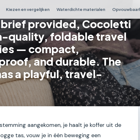
Kiezen en vergelijken
Waterdichte materialen
Opvouwbaar
 brief provided, Cocoletti
-quality, foldable travel
ies — compact,
proof, and durable. The
s a playful, travel-
bestemming aangekomen, je haalt je koffer uit de
 logge tas, vouw je in één beweging een