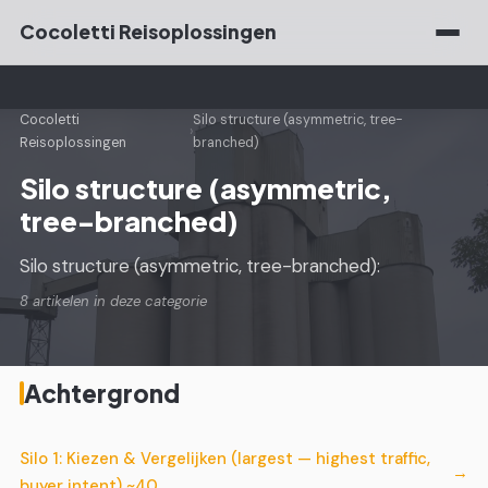
Cocoletti Reisoplossingen
Cocoletti
Silo structure (asymmetric, tree-
›
Reisoplossingen
branched)
Silo structure (asymmetric,
tree-branched)
Silo structure (asymmetric, tree-branched):
8 artikelen in deze categorie
Achtergrond
Silo 1: Kiezen & Vergelijken (largest — highest traffic,
buyer intent) ~40