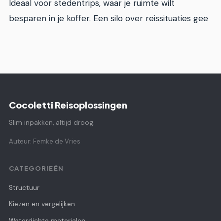
Ideaal voor stedentrips, waar je ruimte wilt
besparen in je koffer. Een silo over reissituaties gee
Cocoletti Reisoplossingen
Slim inpakken, altijd droog.
Auteur: Femke de Vries
CATEGORIEËN
Structuur
Kiezen en vergelijken
Waterdichte materialen