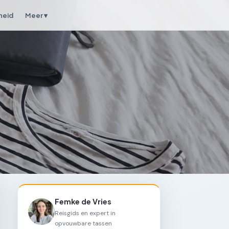
heid
Meer ▾
Femke de Vries
Reisgids en expert in
opvouwbare tassen