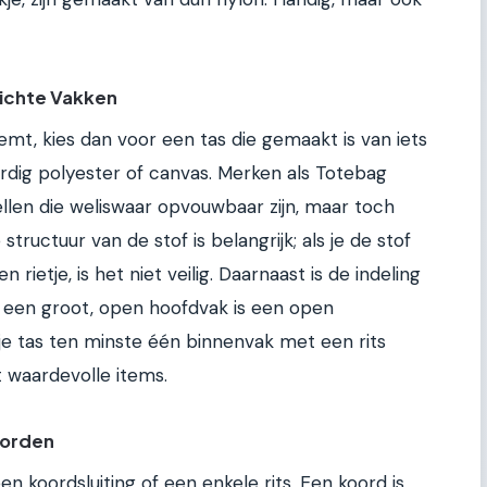
Dichte Vakken
mt, kies dan voor een tas die gemaakt is van iets
ardig polyester of canvas. Merken als Totebag
len die weliswaar opvouwbaar zijn, maar toch
tructuur van de stof is belangrijk; als je de stof
rietje, is het niet veilig. Daarnaast is de indeling
r een groot, open hoofdvak is een open
 je tas ten minste één binnenvak met een rits
t waardevolle items.
Koorden
 koordsluiting of een enkele rits. Een koord is