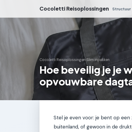
Cocoletti Reisoplossingen
Structuur
Cocoletti Reisoplossingen
›
Slim inpakken
Hoe beveilig je je 
opvouwbare dagtas
Stel je even voor: je bent op een
buitenland, of gewoon in de druk