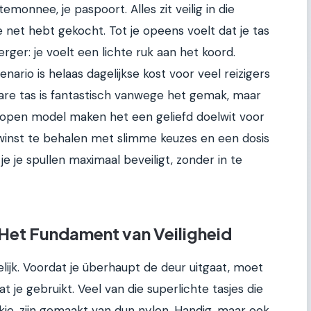
ortemonnee, je paspoort. Alles zit veilig in die
 net hebt gekocht. Tot je opeens voelt dat je tas
 erger: je voelt een lichte ruk aan het koord.
enario is helaas dagelijkse kost voor veel reizigers
are tas is fantastisch vanwege het gemak, maar
et open model maken het een geliefd doelwit voor
l winst te behalen met slimme keuzes en een dosis
je je spullen maximaal beveiligt, zonder in te
 Het Fundament van Veiligheid
lijk. Voordat je überhaupt de deur uitgaat, moet
at je gebruikt. Veel van die superlichte tasjes die
akje, zijn gemaakt van dun nylon. Handig, maar ook